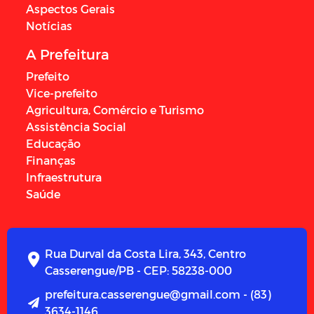
Aspectos Gerais
Notícias
A Prefeitura
Prefeito
Vice-prefeito
Agricultura, Comércio e Turismo
Assistência Social
Educação
Finanças
Infraestrutura
Saúde
Rua Durval da Costa Lira, 343, Centro
Casserengue/PB - CEP: 58238-000
prefeitura.casserengue@gmail.com - (83)
3634-1146