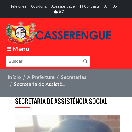
Telefones
Ouvidoria
Acessibilidade
Contraste
A+
A-
º
0
C
Menu
Início
A Prefeitura
Secretarias
Secretaria de Assistência Social
SECRETARIA DE ASSISTÊNCIA SOCIAL