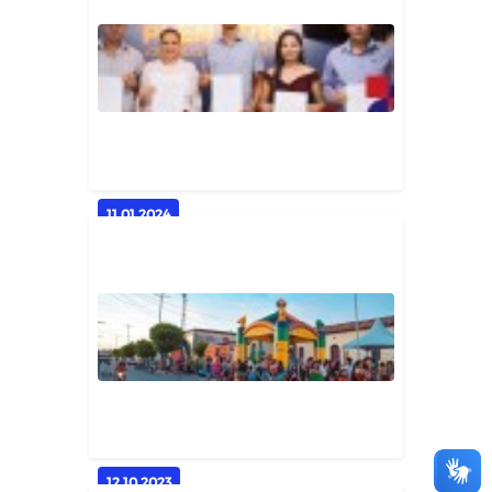
ENTREGA DOS PEIXES DA
SEMANA SANTA NO MUNICÍPIO
Geral
11.01.2024
Solenidade de Posse dos Novos
Conselheiros Tutelares do Muni...
Geral
12.10.2023