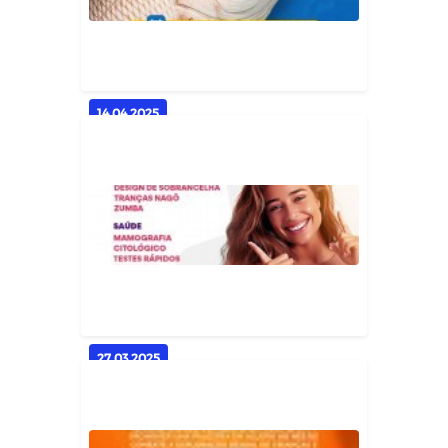
Geral
14.04.2025
Prefeitura de Casserengue realiza
entrega do peixe da Semana...
Geral
27.03.2025
O Mês da Mulher Ainda Não