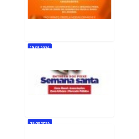
Acabou! Vamos Celebrar Juntas!
Geral
19.05.2024
CONVITE | PALESTRA MAIO
LARANJA
Geral
25.03.2024