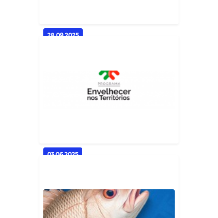
28.09.2025
Casserengue participa do 1º Ciclo
de Formação do Selo Unicef
Geral
03.06.2025
Programa Envelhecer nos
Territórios: valorizando a escuta,
o...