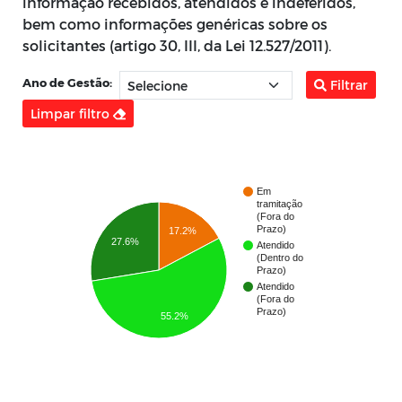
informação recebidos, atendidos e indeferidos,
bem como informações genéricas sobre os
solicitantes (artigo 30, III, da Lei 12.527/2011).
Ano de Gestão:
Filtrar
Limpar filtro
Em
tramitação
(Fora do
Prazo)
17.2%
27.6%
Atendido
(Dentro do
Prazo)
Atendido
(Fora do
Prazo)
55.2%