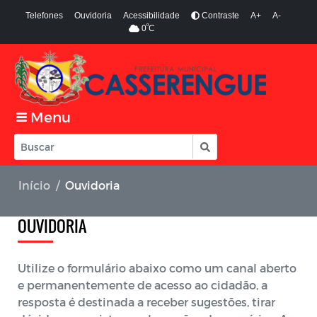
Telefones
Ouvidoria
Acessibilidade
Contraste
A+
A-
º
0
C
Menu
Início
Ouvidoria
OUVIDORIA
Utilize o formulário abaixo como um canal aberto
e permanentemente de acesso ao cidadão, a
resposta é destinada a receber sugestões, tirar