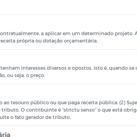
ontratualmente, a aplicar em um determinado projeto. A
 receita própria ou dotação orçamentária.
tenham interesses diversos e opostos, isto é, quando se 
o, ou seja, o preço.
 ao tesouro público ou que paga receita pública. (2) Sujei
ibuto. O contribuinte é “strictu senso” o que está obrig
lte o fato gerador de tributo.
ária