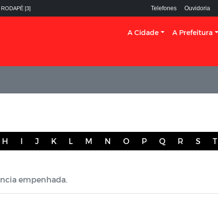
Telefones
Ouvidoria
 RODAPÉ [3]
A Cidade
A Prefeitura
H
I
J
K
L
M
N
O
P
Q
R
S
T
tância empenhada.