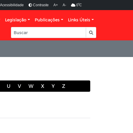
º
Acessibilidade
Contraste
A+
A-
0
C
Legislação
Publicações
Links Úteis
U
V
W
X
Y
Z