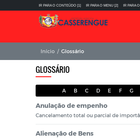
IR PARA O CONTEÚDO [1]
IR PARA O MENU [2]
IR PARA O
Início
Glossário
GLOSSÁRIO
A
B
C
D
E
F
G
Anulação de empenho
Cancelamento total ou parcial de impor
Alienação de Bens