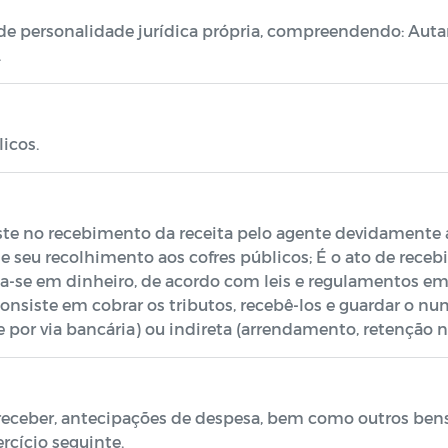
e personalidade jurídica própria, compreendendo: Auta
.
icos.
ste no recebimento da receita pelo agente devidamente a
 se seu recolhimento aos cofres públicos; É o ato de rec
a-se em dinheiro, de acordo com leis e regulamentos em 
consiste em cobrar os tributos, recebê-los e guardar o nu
e por via bancária) ou indireta (arrendamento, retenção n
 receber, antecipações de despesa, bem como outros ben
ercício seguinte.