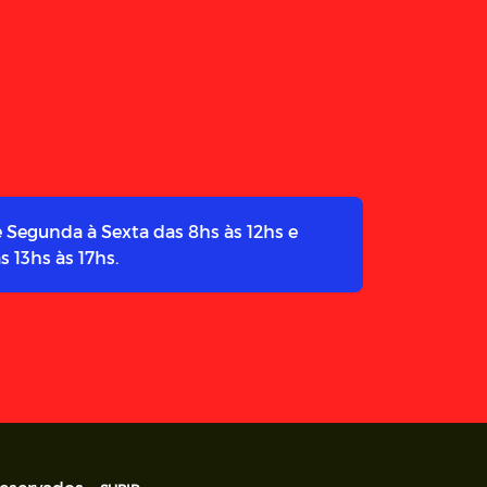
 Segunda à Sexta das 8hs às 12hs e
s 13hs às 17hs.