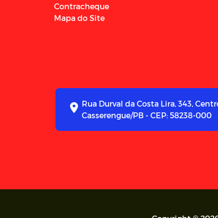
Contracheque
Mapa do Site
Rua Durval da Costa Lira, 343, Centr
Casserengue/PB - CEP: 58238-000