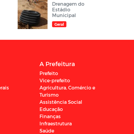
Drenagem do
Estádio
Municipal
Geral
A Prefeitura
Prefeito
Vice-prefeito
rais
Agricultura, Comércio e
Turismo
Assistência Social
Educação
Finanças
Infraestrutura
Saúde