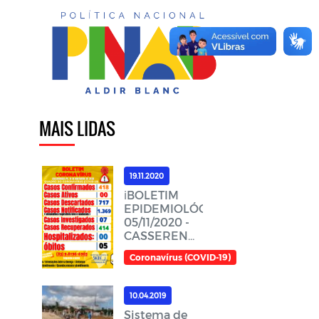
MAIS LIDAS
19.11.2020
ℹ️BOLETIM
EPIDEMIOLÓGICO,
05/11/2020 -
CASSERENGUE-
PBℹ️
Coronavírus (COVID-19)
10.04.2019
Sistema de