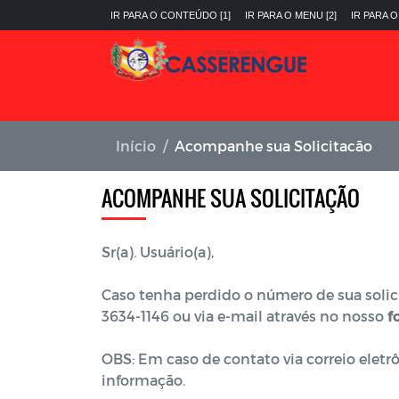
IR PARA O CONTEÚDO [1]
IR PARA O MENU [2]
IR PARA O
Início
Acompanhe sua Solicitacão
ACOMPANHE SUA SOLICITAÇÃO
Sr(a). Usuário(a),
Caso tenha perdido o número de sua solici
3634-1146 ou via e-mail através no nosso
f
OBS: Em caso de contato via correio eletr
informação.