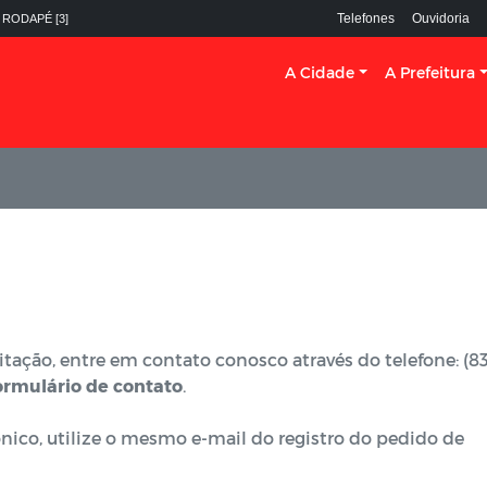
Telefones
Ouvidoria
 RODAPÉ [3]
A Cidade
A Prefeitura
tação, entre em contato conosco através do telefone: (83
ormulário de contato
.
ônico, utilize o mesmo e-mail do registro do pedido de