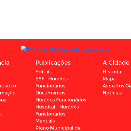
ncia
Publicações
A Cidade
Editais
História
ESF - Horários
Mapa
atístico
Funcionários
Aspectos Ge
ormação
Documentos
Notícias
sua
Horários Funcionários
Hospital - Horários
os
Funcionários
Manuais
Plano Municipal de