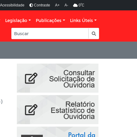
º
Acessibilidade
Contraste
A+
A-
0
C
Legislação
Publicações
Links Úteis
)