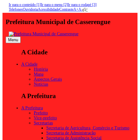
Ir para o conteúdo [1]
Ir para o menu [2]
Ir para o rodapé [3]
Telefones
Ouvidoria
Acessibilidade
Contraste
A+
A-
º
0
C
Prefeitura Municipal de Casserengue
Menu
A Cidade
A Cidade
História
Mapa
Aspectos Gerais
Notícias
A Prefeitura
A Prefeitura
Prefeito
Vice-prefeito
Secretarias
Secretaria de Agricultura, Comércio e Turismo
Secretaria de Administração
Secretaria de Assistência Social