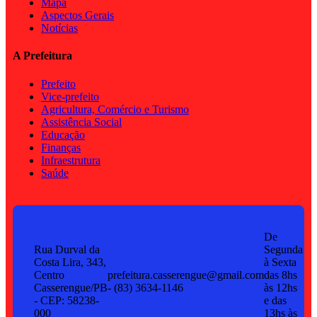
Mapa
Aspectos Gerais
Notícias
A Prefeitura
Prefeito
Vice-prefeito
Agricultura, Comércio e Turismo
Assistência Social
Educação
Finanças
Infraestrutura
Saúde
De
Rua Durval da
Segunda
Costa Lira, 343,
à Sexta
Centro
prefeitura.casserengue@gmail.com
das 8hs
Casserengue/PB
- (83) 3634-1146
às 12hs
- CEP: 58238-
e das
000
13hs às