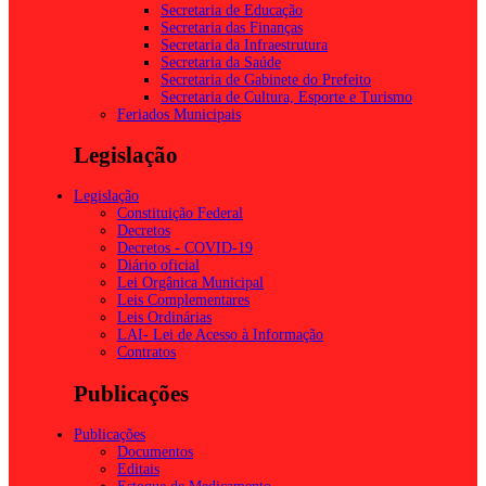
Secretaria de Educação
Secretaria das Finanças
Secretaria da Infraestrutura
Secretaria da Saúde
Secretaria de Gabinete do Prefeito
Secretaria de Cultura, Esporte e Turismo
Feriados Municipais
Legislação
Legislação
Constituição Federal
Decretos
Decretos - COVID-19
Diário oficial
Lei Orgânica Municipal
Leis Complementares
Leis Ordinárias
LAI- Lei de Acesso à Informação
Contratos
Publicações
Publicações
Documentos
Editais