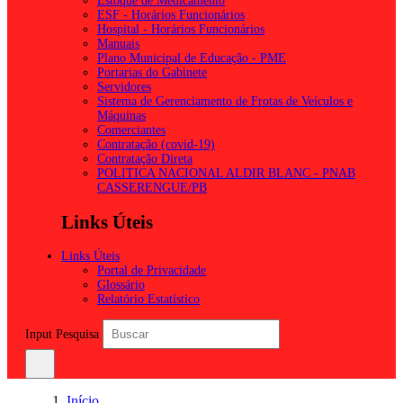
Estoque de Medicamento
ESF - Horários Funcionários
Hospital - Horários Funcionários
Manuais
Plano Municipal de Educação - PME
Portarias do Gabinete
Servidores
Sistema de Gerenciamento de Frotas de Veículos e
Máquinas
Comerciantes
Contratação (covid-19)
Contratação Direta
POLITICA NACIONAL ALDIR BLANC - PNAB
CASSERENGUE/PB
Links Úteis
Links Úteis
Portal de Privacidade
Glossário
Relatório Estatístico
Input Pesquisa
Início