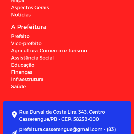
Mapa
Aspectos Gerais
Notícias
A Prefeitura
Prefeito
Vice-prefeito
Agricultura, Comércio e Turismo
Assistência Social
Educação
Finanças
Infraestrutura
Saúde
Rua Durval da Costa Lira, 343, Centro
Casserengue/PB - CEP: 58238-000
prefeitura.casserengue@gmail.com - (83)