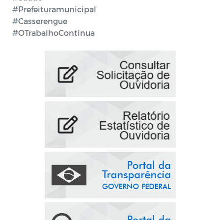
#Prefeituramunicipal
#Casserengue
#OTrabalhoContinua