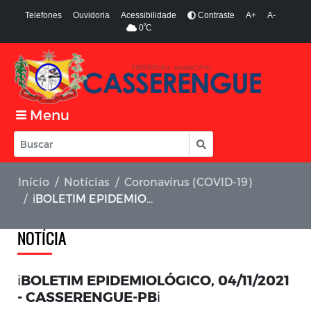
Telefones
Ouvidoria
Acessibilidade
Contraste
A+
A-
º
0
C
Menu
Início
Notícias
Coronavírus (COVID-19)
ℹ️BOLETIM EPIDEMIOLÓGICO, 04/11/2021 - CASSERENGUE-PBℹ️
NOTÍCIA
ℹ️BOLETIM EPIDEMIOLÓGICO, 04/11/2021
- CASSERENGUE-PBℹ️