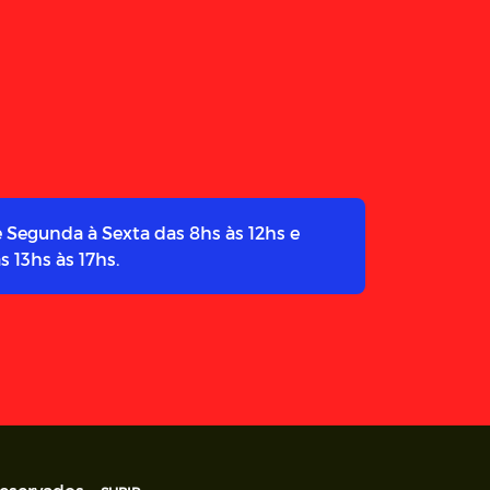
 Segunda à Sexta das 8hs às 12hs e
s 13hs às 17hs.