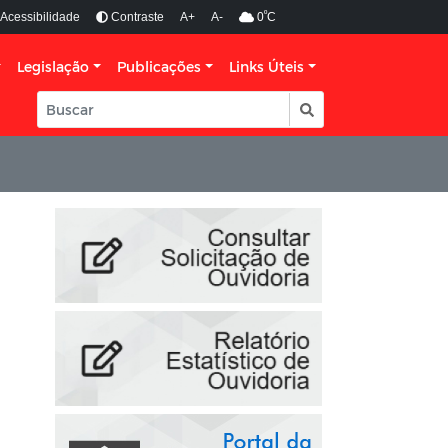
º
Acessibilidade
Contraste
A+
A-
0
C
Legislação
Publicações
Links Úteis