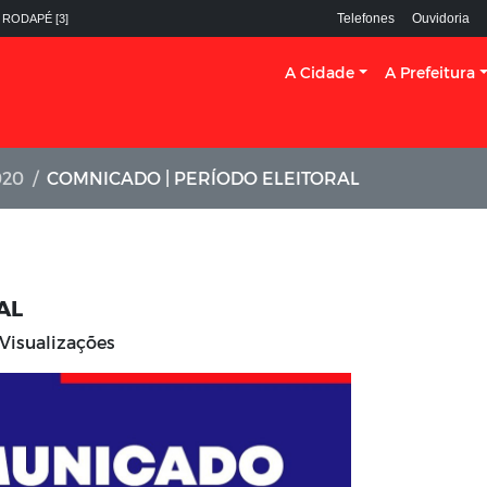
Telefones
Ouvidoria
 RODAPÉ [3]
A Cidade
A Prefeitura
020
COMNICADO | PERÍODO ELEITORAL
AL
Visualizações