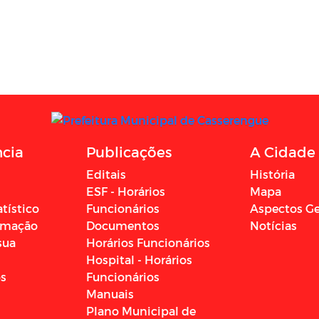
ncia
Publicações
A Cidade
Editais
História
ESF - Horários
Mapa
atístico
Funcionários
Aspectos Ge
ormação
Documentos
Notícias
sua
Horários Funcionários
Hospital - Horários
os
Funcionários
Manuais
Plano Municipal de