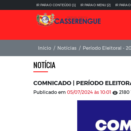
IR PARA O CONTEÚDO [1]
IR PARA O MENU [2]
IR PARA O
Início
Notícias
Período Eleitoral - 2
NOTÍCIA
COMNICADO | PERÍODO ELEITOR
Publicado em
05/07/2024 às 10:01
2180 