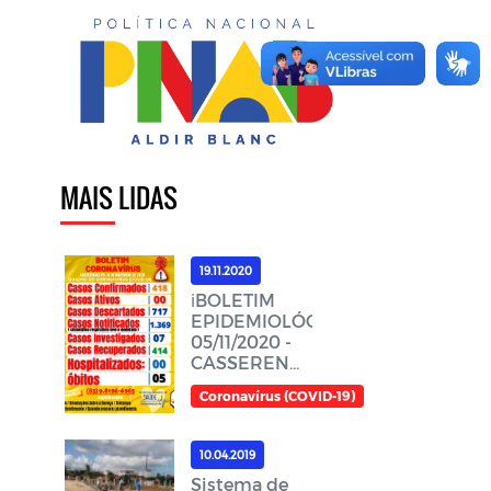
MAIS LIDAS
19.11.2020
ℹ️BOLETIM
EPIDEMIOLÓGICO,
05/11/2020 -
CASSERENGUE-
PBℹ️
Coronavírus (COVID-19)
10.04.2019
Sistema de