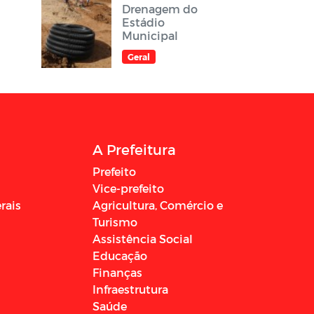
Drenagem do
Estádio
Municipal
Geral
A Prefeitura
Prefeito
Vice-prefeito
rais
Agricultura, Comércio e
Turismo
Assistência Social
Educação
Finanças
Infraestrutura
Saúde