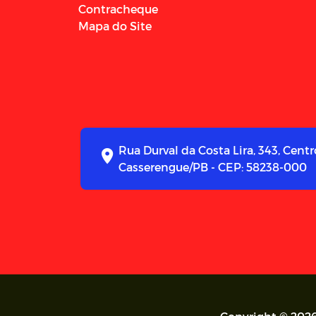
Contracheque
Mapa do Site
Rua Durval da Costa Lira, 343, Centr
Casserengue/PB - CEP: 58238-000