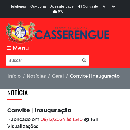
Telefones
Ouvidoria
Acessibilidade
Contraste
A+
A-
º
0
C
Menu
Início
Notícias
Geral
Convite | Inauguração
NOTÍCIA
Convite | Inauguração
Publicado em
09/12/2024 às 15:10
1611
Visualizações