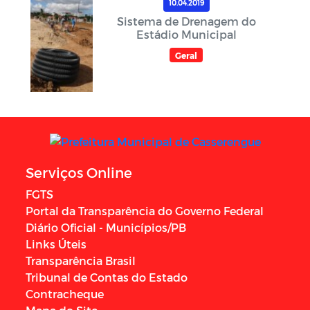
10.04.2019
Sistema de Drenagem do
Estádio Municipal
Geral
Serviços Online
FGTS
Portal da Transparência do Governo Federal
Diário Oficial - Municípios/PB
Links Úteis
Transparência Brasil
Tribunal de Contas do Estado
Contracheque