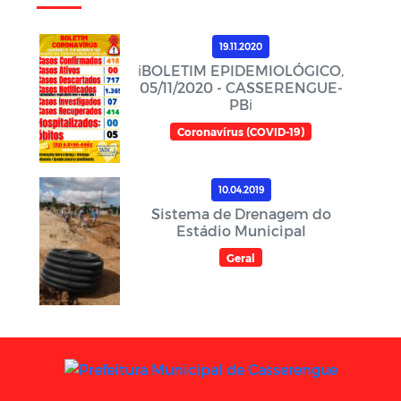
19.11.2020
ℹ️BOLETIM EPIDEMIOLÓGICO,
05/11/2020 - CASSERENGUE-
PBℹ️
Coronavírus (COVID-19)
10.04.2019
Sistema de Drenagem do
Estádio Municipal
Geral