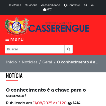
Telefones
Ouvidoria
Acessibilidade
Contraste
A+
A-
º
0
C
Menu
Início
Notícias
Geral
O conhecimento é a chave para o sucesso!
NOTÍCIA
O conhecimento é a chave para o
sucesso!
Publicado em
11/08/2025 às 11:20
1414