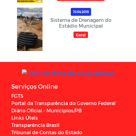
10.04.2019
Sistema de Drenagem do
Estádio Municipal
Geral
Serviços Online
FGTS
Portal da Transparência do Governo Federal
Diário Oficial - Municípios/PB
Links Úteis
Transparência Brasil
Tribunal de Contas do Estado