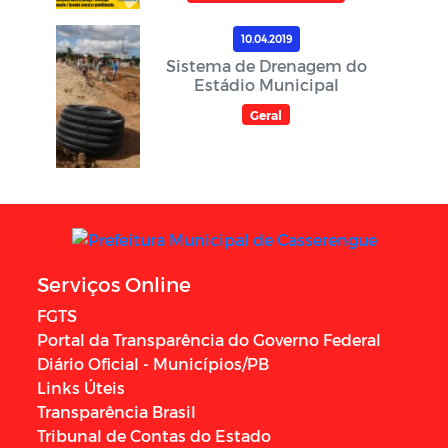
10.04.2019
Sistema de Drenagem do
Estádio Municipal
Geral
Serviços Online
FGTS
Portal da Transparência do Governo Federal
Diário Oficial - Municípios/PB
Links Úteis
Transparência Brasil
Tribunal de Contas do Estado